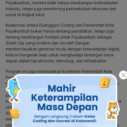
Payakumbuh, mereka tidak hanya membangun keterampilan
individu, tetapi juga mendorong pertumbuhan ekonomi dan
sosial di tingkat lokal.
Kolaborasi antara Ruangguru Coding dan Pemerintah Kota
Payakumbuh bukan hanya tentang pendidikan, tetapi juga
tentang membangun fondasi untuk Payakumbuh sebagai
Smart City yang modern dan inovatif. Dengan
memberdayakan generasi muda dengan keterampilan digital,
kota ini bergerak maju untuk menghadapi tantangan masa
depan dalam hal ekonomi, teknologi, dan infrastruktur.
Program ini juga menunjukkan komitmen Pemerintah Kota
Payakumbuh untuk memanfaatkan potensi teknologi untuk
meningkatkan kualitas hidup masyarakat secara keseluruhan.
Dengan pendekatan kolaboratif yang melibatkan sektor
pendidikan dan swasta, Payakumbuh membuktikan bahwa
transformasi menuju Smart City bukan hanya mimpi, tetapi juga
realitas yang dapat dicapai melalui kerja sama yang kokoh
dan inovasi yang berkelanjutan. Dengan terus
mengembangkan inisiatif pendidikan berbasis teknologi
seperti ini, Payakumbuh tidak hanya menginspirasi kota-kota