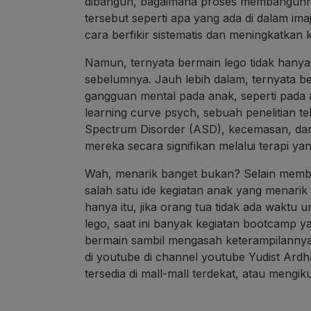
dibangun, bagaimana proses membangunn
tersebut seperti apa yang ada di dalam i
cara berfikir sistematis dan meningkatka
Namun, ternyata bermain lego tidak hanya 
sebelumnya. Jauh lebih dalam, ternyata 
gangguan mental pada anak, seperti pada 
learning curve psych
, sebuah penelitian 
Spectrum Disorder (ASD), kecemasan, dan
mereka secara signifikan melalui terapi 
Wah, menarik banget bukan? Selain member
salah satu ide kegiatan anak yang menarik
hanya itu, jika orang tua tidak ada wakt
lego, saat ini banyak kegiatan bootcamp y
bermain sambil mengasah keterampilannya,
di youtube di channel youtube Yudist Ardha
tersedia di mall-mall terdekat, atau mengik