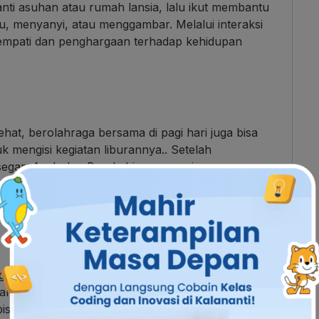
ti asuhan atau rumah lansia, lalu ikut membantu
u, menyanyi, atau menggambar. Melalui interaksi
 empati dan penghargaan terhadap kehidupan
hat, berolahraga bersama di pagi hari juga bisa
uk mengisi kegiatan liburannya.. Setelah
segar, Ayah dan Bunda bisa mencari sarapan
raga dengan pemandangan yang indah atau arena
 pulang dengan hati yang senang.
ng bisa dilakukan adalah dengan mengunjungi
nangkan, berkunjung atau berkumpul bersama
bisa mempererat hubungan keluarga dengan anak.