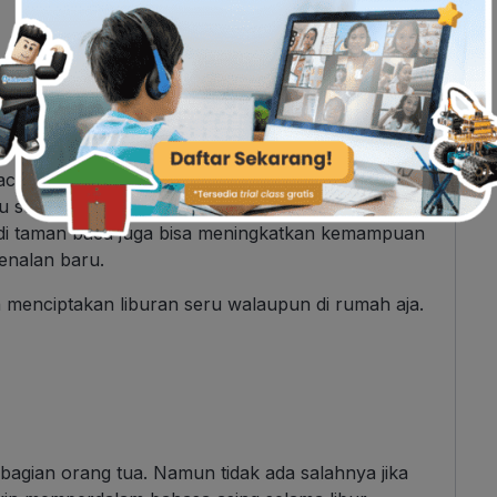
nggal? Kalau ada, ini juga bisa jadi ide kegiatan
ca, Ayah atau Bunda bisa melatih anak untuk lebih
. Tentunya membaca bisa menjadi investasi untuk
ca, anak bisa mendapat berbagai macam
ku sekolahnya. Selain meningkatkan dan
 di taman baca juga bisa meningkatkan kemampuan
enalan baru.
a menciptakan liburan seru walaupun di rumah aja.
ebagian orang tua. Namun tidak ada salahnya jika