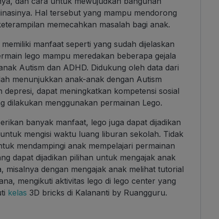
ya, dan cara untuk mewujudkan bangunan
majinasinya. Hal tersebut yang mampu mendorong
n keterampilan memecahkan masalah bagi anak.
memiliki manfaat seperti yang sudah dijelaskan
bermain lego mampu meredakan beberapa gejala
anak Autism dan ADHD. Didukung oleh data dari
telah menunjukkan anak-anak dengan Autism
 depresi, dapat meningkatkan kompetensi sosial
yang dilakukan menggunakan permainan Lego.
ikan banyak manfaat, lego juga dapat dijadikan
 untuk mengisi waktu luang liburan sekolah. Tidak
u untuk mendampingi anak mempelajari permainan
ang dapat dijadikan pilihan untuk mengajak anak
 misalnya dengan mengajak anak melihat tutorial
na, mengikuti aktivitas lego di lego center yang
uti
kelas
3D bricks di Kalananti by Ruangguru.