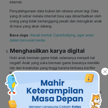
internet.
Penyalahgunaan data bukan lah rahasia umum lagi. Data
yang di sebar melalui internet bisa saja dimanfaatkan oleh
orang yang tidak bertanggung jawab dan merugikan anak
di masa yang akan datang.
Baca Juga :
Kenali bentuk Cyberbullying, agar aman
dalam bersosial media
Menghasilkan karya digital
Hobi anak bermain game tidak selamanya menjadi hal
negatif. Anak yang suka bermain game biasanya memiliki
ide dan kreativitas yang tinggi karena terbiasa berfikir
bagaimana cara menyelesaikan tantangan yang ada di
game.
Kalananti memiliki program yang cocok untuk anak yang
ingin mengeksplorasi kemampuan nya untuk menciptakan
game dengan menuangkan ide kreatif yang mereka miliki
menjadi suatu hal yang produktif. Program yang di
tawarkan telah diadaptasi untuk anak-anak agar mudah