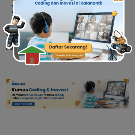
diikuti oleh anak yang baru pertama kali belajar coding
dan pemrograman. Materi yang dibuat dikemas agar
menyenangkan untuk diikuti anak sekaligus menjadi
wadah anak untuk menunjukan karya kreatif nya.
Yuk ikuti
trial class
nya secara gratis. Dapatkan sertifikat dan
analisis minat dan bakat anak yang berguna bagi orang tua
untuk mengenal lebih dalam mengenai apa yang anak minati