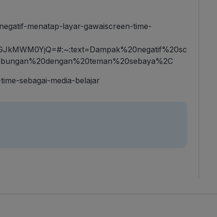
negatif-menatap-layar-gawaiscreen-time-
JkMWM0YjQ=#:~:text=Dampak%20negatif%20sc
hubungan%20dengan%20teman%20sebaya%2C
time-sebagai-media-belajar