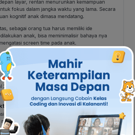
i depan layar, rentan menurunkan kemampuan
untuk fokus dalam jangka waktu yang lama. Secara
an kognitif anak dimasa mendatang.
tas, sebagai orang tua harus memiliki ide
dilakukan anak, bisa meminimalisir bahaya nya
 mengatasi screen time pada anak.
da Anak
Indonesia
dan
WHO
, anak usia 2-4 tahun
 2 jam setiap harinya. Hal ini bertujuan agar anak
isik dan interaksi dengan orang sekitarnya.
ktif dan bersifat 2 arah
asik bagi anak sekaligus bisa melatih kemampuan
melibatkan strategi, kecepatan, dan ketangkasan.
lajar dan mengasah potensi prestasi