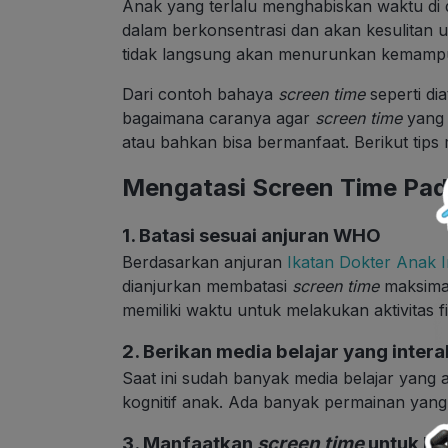
Anak yang terlalu menghabiskan waktu d
dalam berkonsentrasi dan akan kesulitan 
tidak langsung akan menurunkan kemampu
Dari contoh bahaya
screen time
seperti dia
bagaimana caranya agar
screen time
yang 
atau bahkan bisa bermanfaat. Berikut tips
Mengatasi Screen Time Pa
1. Batasi sesuai anjuran WHO
Berdasarkan anjuran
Ikatan Dokter Anak 
dianjurkan membatasi
screen time
maksimal
memiliki waktu untuk melakukan aktivitas f
2. Berikan media belajar yang intera
Saat ini sudah banyak media belajar yang 
kognitif anak. Ada banyak permainan yang 
3. Manfaatkan
screen time
untuk be