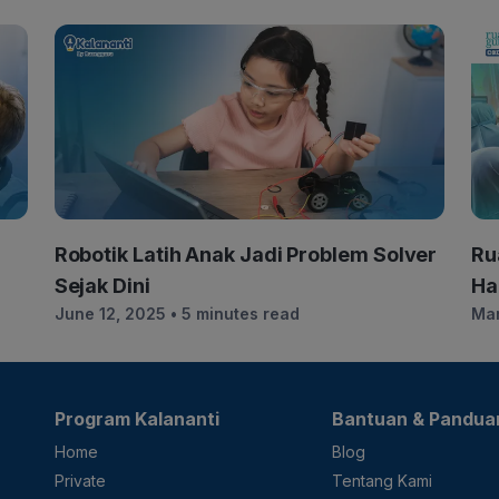
h
Robotik Latih Anak Jadi Problem Solver
Ru
Sejak Dini
Ha
June 12, 2025
• 5 minutes read
Mar
Se
Program Kalananti
Bantuan & Pandua
Home
Blog
Private
Tentang Kami