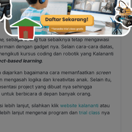
inan yang bisa mengasah berfikir anak seperti
s dan berfikir secara kreatif untuk
Permainan ini cukup bervariasi dan menyenangkan
me
, sebagai orang tua sebaiknya tetap mengawasi
bermain dengan gadget nya. Selain cara-cara diatas,
engikuti kursus coding dan robotik yang Kalananti
ect-based learning
.
kan diajarkan bagaimana cara memanfaatkan
screen
 mengasah logika dan kreativitas anak. Selain itu,
sentasi project yang dibuat nya sehingga
 untuk berbicara di depan banyak orang.
i lebih lanjut, silahkan klik
website kalananti
atau
lebih lanjut mengenai program dan
trial class
nya