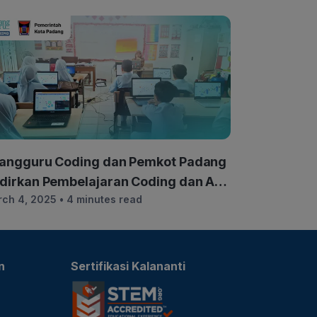
angguru Coding dan Pemkot Padang
dirkan Pembelajaran Coding dan AI
ch 4, 2025
• 4 minutes read
jak Dini
n
Sertifikasi Kalananti