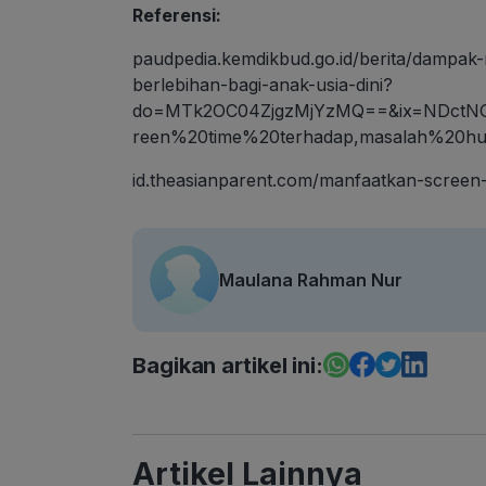
Referensi:
paudpedia.kemdikbud.go.id/berita/dampak-
berlebihan-bagi-anak-usia-dini?
do=MTk2OC04ZjgzMjYzMQ==&ix=NDctNG
reen%20time%20terhadap,masalah%20
id.theasianparent.com/manfaatkan-screen-
Maulana Rahman Nur
Bagikan artikel ini:
Artikel Lainnya