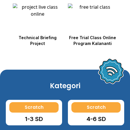
Technical Briefing
Free Trial Class Online
Project
Program Kalananti
Kategori
Scratch
Scratch
1-3 SD
4-6 SD